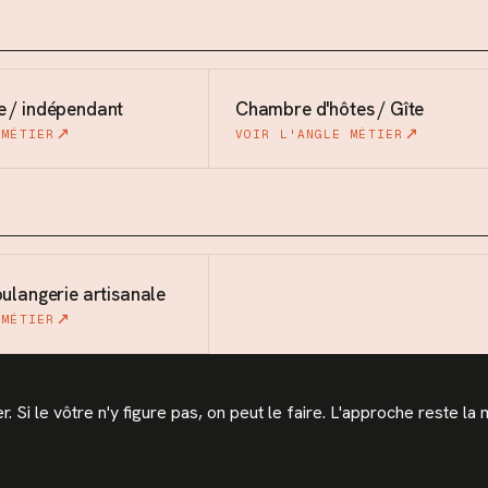
e / indépendant
Chambre d'hôtes / Gîte
 MÉTIER
VOIR L'ANGLE MÉTIER
oulangerie artisanale
 MÉTIER
 Si le vôtre n'y figure pas, on peut le faire. L'approche reste la 