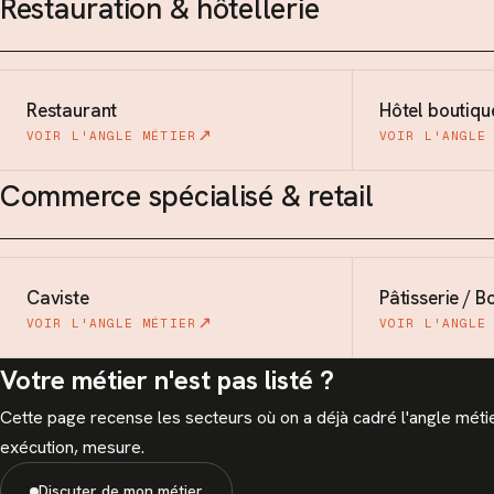
Restauration & hôtellerie
Restaurant
Hôtel boutiqu
VOIR L'ANGLE MÉTIER
VOIR L'ANGLE
Commerce spécialisé & retail
Caviste
Pâtisserie / B
VOIR L'ANGLE MÉTIER
VOIR L'ANGLE
Votre métier n'est pas listé ?
Cette page recense les secteurs où on a déjà cadré l'angle métier.
exécution, mesure.
Discuter de mon métier