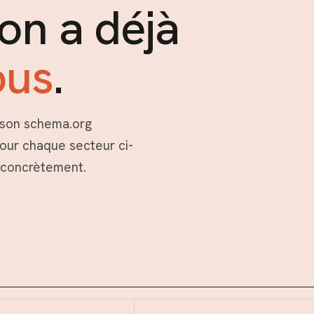
on a déjà
ous
.
, son schema.org
pour chaque secteur ci-
e concrètement.