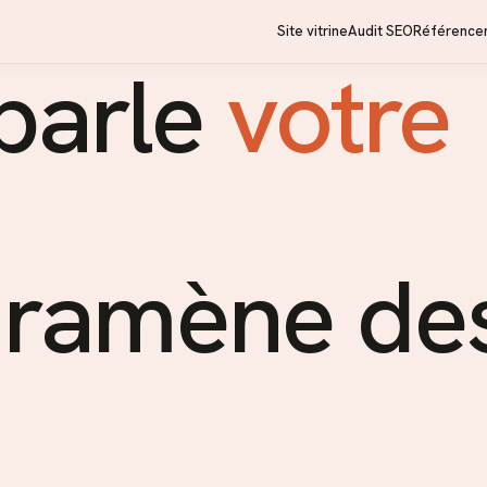
Site vitrine
Audit SEO
Référence
 parle
votre
s ramène de