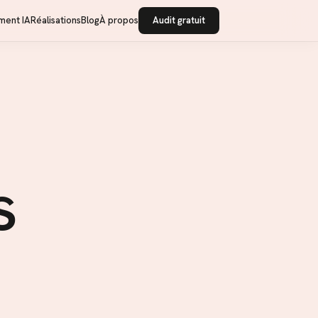
ment IA
Réalisations
Blog
À propos
Audit gratuit
s