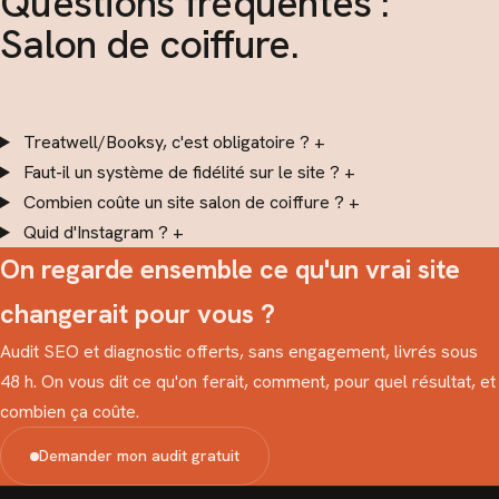
Questions fréquentes :
Salon de coiffure.
Treatwell/Booksy, c'est obligatoire ?
+
Faut-il un système de fidélité sur le site ?
+
Combien coûte un site salon de coiffure ?
+
Quid d'Instagram ?
+
On regarde ensemble ce qu'un vrai site
changerait pour vous ?
Audit SEO et diagnostic offerts, sans engagement, livrés sous
48 h. On vous dit ce qu'on ferait, comment, pour quel résultat, et
combien ça coûte.
Demander mon audit gratuit