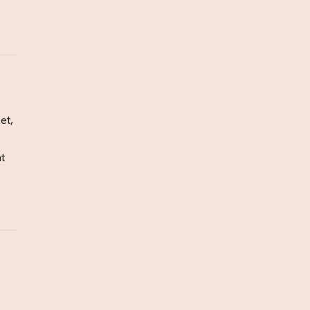
et,
t