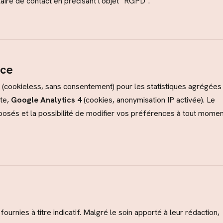
aire de contact
en précisant l'objet "RGPD".
nce
(cookieless, sans consentement) pour les statistiques agrégées 
ite,
Google Analytics 4
(cookies, anonymisation IP activée). Le
posés et la possibilité de modifier vos préférences à tout momen
fournies à titre indicatif. Malgré le soin apporté à leur rédaction,