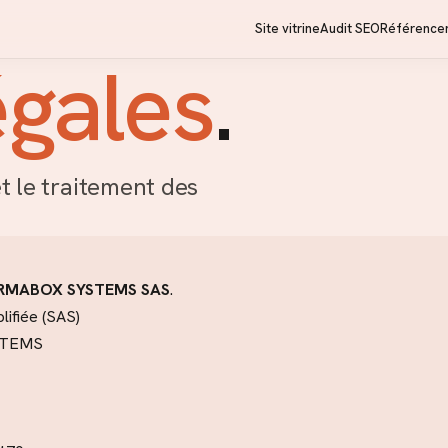
Site vitrine
Audit SEO
Référence
égales
.
et le traitement des
RMABOX SYSTEMS SAS
.
lifiée (SAS)
YSTEMS