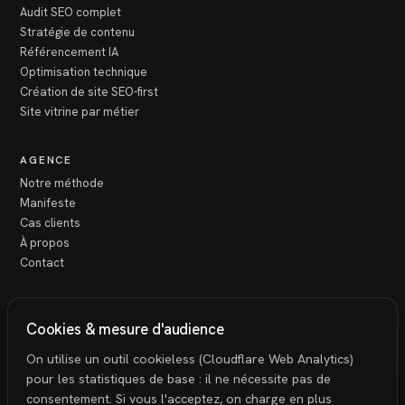
Audit SEO complet
Stratégie de contenu
Référencement IA
Optimisation technique
Création de site SEO-first
Site vitrine par métier
AGENCE
Notre méthode
Manifeste
Cas clients
À propos
Contact
RESSOURCES
Cookies & mesure d'audience
Blog
Mini-outils SEO
On utilise un outil cookieless (Cloudflare Web Analytics)
FAQ
pour les statistiques de base : il ne nécessite pas de
Demander un audit gratuit
consentement. Si vous l'acceptez, on charge en plus