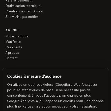
Référencement IA
Optimisation technique
Création de site SEO-first
Site vitrine par métier
AGENCE
Notre méthode
Manifeste
Cas clients
À propos
Contact
RESSOURCES
Cookies & mesure d'audience
Blog
Mini-outils SEO
On utilise un outil cookieless (Cloudflare Web Analytics)
FAQ
pour les statistiques de base : il ne nécessite pas de
Demander un audit gratuit
consentement. Si vous l'acceptez, on charge en plus
Études de cas
Google Analytics 4 (qui dépose un cookie) pour une analyse
Mentions légales
plus fine. Refuser n'a aucun impact sur votre navigation.
Cookies