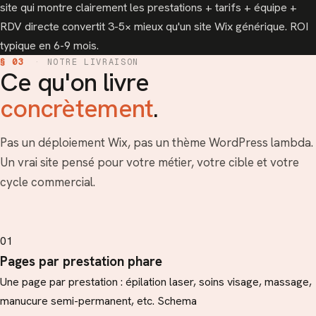
site qui montre clairement les prestations + tarifs + équipe +
RDV directe convertit 3-5× mieux qu'un site Wix générique. ROI
typique en 6-9 mois.
§ 03
·
NOTRE LIVRAISON
Ce qu'on livre
concrètement
.
Pas un déploiement Wix, pas un thème WordPress lambda.
Un vrai site pensé pour votre métier, votre cible et votre
cycle commercial.
01
Pages par prestation phare
Une page par prestation : épilation laser, soins visage, massage,
manucure semi-permanent, etc. Schema