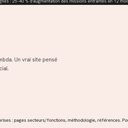
pagnés : 25-40 % d'augmentation des missions entrantes en 12 moi
bda. Un vrai site pensé
ial.
ises : pages secteurs/fonctions, méthodologie, références. Pour