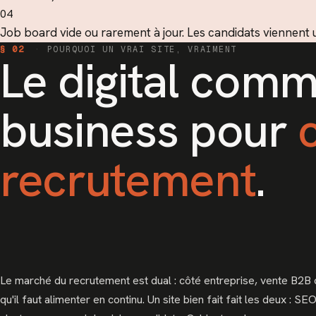
04
Job board vide ou rarement à jour. Les candidats viennent un
§ 02
·
POURQUOI UN VRAI SITE, VRAIMENT
Le digital comm
business pour
recrutement
.
Le marché du recrutement est dual : côté entreprise, vente B2B c
qu'il faut alimenter en continu. Un site bien fait fait les deux : 