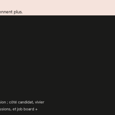
ennent plus.
n ; côté candidat, vivier
issions, et job board +