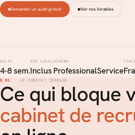
Demander un audit gratuit
Voir nos livrables
DÉLAI
SEO LOCAL
SCHEMA
CIBL
4-8 sem.
Inclus
ProfessionalService
Fr
§ 01
·
LE CONSTAT TERRAIN
Ce qui bloque 
cabinet de rec