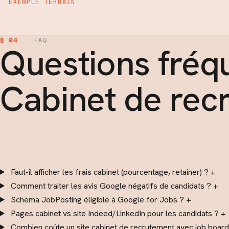
· EXEMPLE TERRAIN
§ 04
·
FAQ
Questions fréqu
Cabinet de rec
Faut-il afficher les frais cabinet (pourcentage, retainer) ?
+
Comment traiter les avis Google négatifs de candidats ?
+
Schema JobPosting éligible à Google for Jobs ?
+
Pages cabinet vs site Indeed/LinkedIn pour les candidats ?
+
Combien coûte un site cabinet de recrutement avec job board