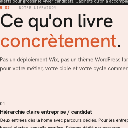
alerts pour grossir le vivier candidats. Cabinets qu'on a accom
§ 03
·
NOTRE LIVRAISON
Ce qu'on livre
concrètement
.
Pas un déploiement Wix, pas un thème WordPress lam
pour votre métier, votre cible et votre cycle commerc
01
Hiérarchie claire entreprise / candidat
Deux entrées dès la home avec parcours dédiés. Pour les entrepr
board, alertes, conseils carrière. Schema dédié par parcours.