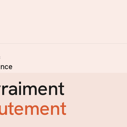
E
ance
vraiment
rutement